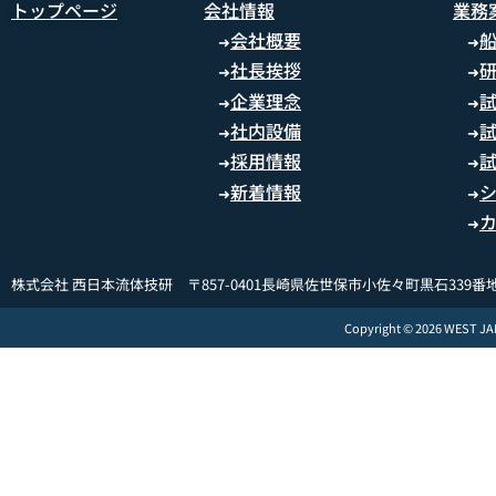
トップページ
会社情報
業務
会社概要
➜
➜
社長挨拶
➜
➜
企業理念
➜
➜
社内設備
➜
➜
採用情報
➜
➜
新着情報
➜
➜
➜
株式会社 西日本流体技研 〒857-0401長崎県佐世保市小佐々町黒石339番地
Copyright © 2026 WEST J