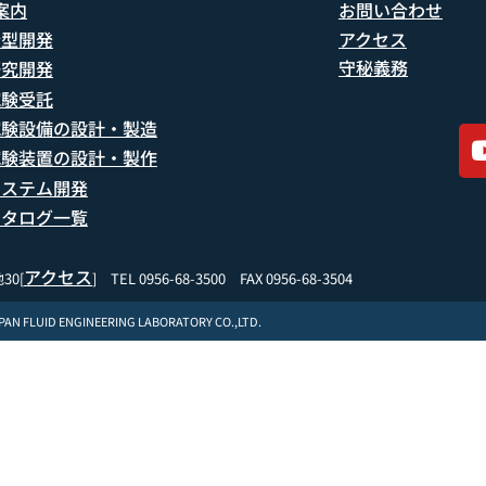
案内
お問い合わせ
船型開発
アクセス
守秘義務
研究開発
試験受託
試験設備の設計・製造
試験装置の設計・製作
システム開発
カタログ一覧
アクセス
30[
] TEL 0956-68-3500 FAX 0956-68-3504
APAN FLUID ENGINEERING LABORATORY CO.,LTD.