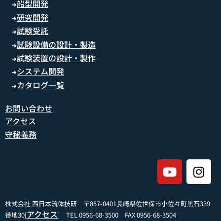
船型開発
➜
研究開発
➜
試験受託
➜
試験設備の設計・製造
➜
試験装置の設計・製作
➜
システム開発
➜
カタログ一覧
➜
お問い合わせ
アクセス
守秘義務
株式会社 西日本流体技研 〒857-0401長崎県佐世保市小佐々町黒石339
アクセス
番地30[
] TEL 0956-68-3500 FAX 0956-68-3504