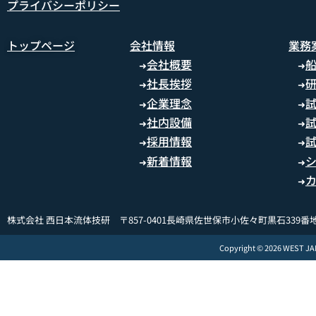
プライバシーポリシー
トップページ
会社情報
業務
会社概要
➜
➜
社長挨拶
➜
➜
企業理念
➜
➜
社内設備
➜
➜
採用情報
➜
➜
新着情報
➜
➜
➜
株式会社 西日本流体技研 〒857-0401長崎県佐世保市小佐々町黒石339番地
Copyright © 2026 WEST J