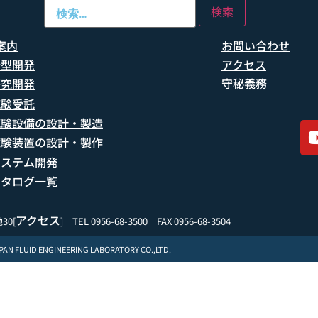
案内
お問い合わせ
船型開発
アクセス
守秘義務
研究開発
試験受託
試験設備の設計・製造
試験装置の設計・製作
システム開発
カタログ一覧
アクセス
30[
] TEL 0956-68-3500 FAX 0956-68-3504
APAN FLUID ENGINEERING LABORATORY CO.,LTD.