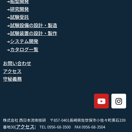
船型開発
➜
研究開発
➜
試験受託
➜
試験設備の設計・製造
➜
試験装置の設計・製作
➜
システム開発
➜
カタログ一覧
➜
お問い合わせ
アクセス
守秘義務
株式会社 西日本流体技研 〒857-0401長崎県佐世保市小佐々町黒石339
アクセス
番地30[
] TEL 0956-68-3500 FAX 0956-68-3504