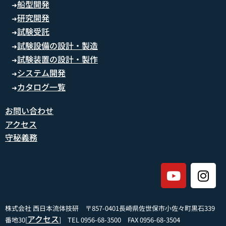
船型開発
➜
研究開発
➜
試験受託
➜
試験設備の設計・製造
➜
試験装置の設計・製作
➜
システム開発
➜
カタログ一覧
➜
お問い合わせ
アクセス
守秘義務
株式会社 西日本流体技研 〒857-0401長崎県佐世保市小佐々町黒石339
アクセス
番地30[
] TEL 0956-68-3500 FAX 0956-68-3504