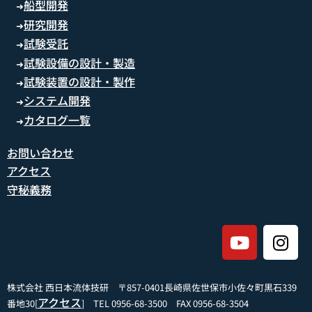
船型開発
➜
研究開発
➜
試験受託
➜
試験設備の設計・製造
➜
試験装置の設計・製作
➜
システム開発
➜
カタログ一覧
➜
お問い合わせ
アクセス
守秘義務
株式会社 西日本流体技研 〒857-0401長崎県佐世保市小佐々町黒石339
アクセス
番地30[
] TEL 0956-68-3500 FAX 0956-68-3504