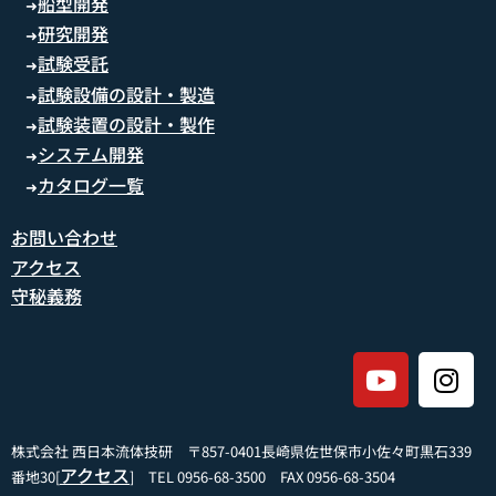
船型開発
➜
研究開発
➜
試験受託
➜
試験設備の設計・製造
➜
試験装置の設計・製作
➜
システム開発
➜
カタログ一覧
➜
お問い合わせ
アクセス
守秘義務
株式会社 西日本流体技研 〒857-0401長崎県佐世保市小佐々町黒石339
アクセス
番地30[
] TEL 0956-68-3500 FAX 0956-68-3504