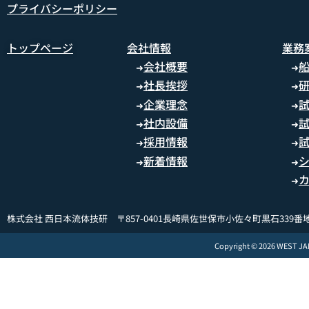
プライバシーポリシー
トップページ
会社情報
業務
会社概要
➜
➜
社長挨拶
➜
➜
企業理念
➜
➜
社内設備
➜
➜
採用情報
➜
➜
新着情報
➜
➜
➜
株式会社 西日本流体技研 〒857-0401長崎県佐世保市小佐々町黒石339番地
Copyright © 2026 WEST J