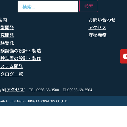
案内
お問い合わせ
船型開発
アクセス
守秘義務
研究開発
試験受託
試験設備の設計・製造
試験装置の設計・製作
システム開発
カタログ一覧
アクセス
30[
] TEL 0956-68-3500 FAX 0956-68-3504
APAN FLUID ENGINEERING LABORATORY CO.,LTD.