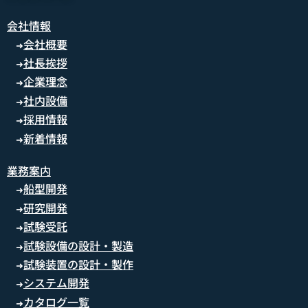
会社情報
会社概要
➜
社長挨拶
➜
企業理念
➜
社内設備
➜
採用情報
➜
新着情報
➜
業務案内
船型開発
➜
研究開発
➜
試験受託
➜
試験設備の設計・製造
➜
試験装置の設計・製作
➜
システム開発
➜
カタログ一覧
➜