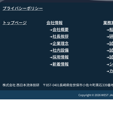
プライバシーポリシー
トップページ
会社情報
業務
会社概要
➜
➜
社長挨拶
➜
➜
企業理念
➜
➜
社内設備
➜
➜
採用情報
➜
➜
新着情報
➜
➜
➜
株式会社 西日本流体技研 〒857-0401長崎県佐世保市小佐々町黒石339番地
Copyright © 2026 WEST J