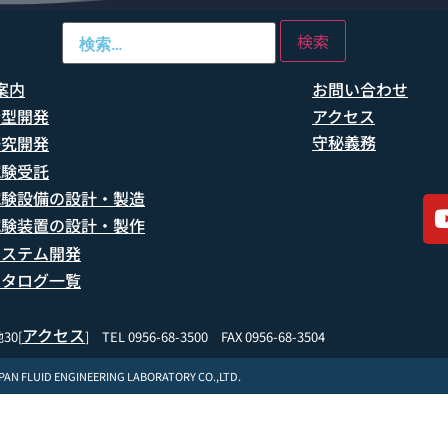
案内
お問い合わせ
船型開発
アクセス
守秘義務
研究開発
試験受託
試験設備の設計・製造
試験装置の設計・製作
システム開発
カタログ一覧
アクセス
30[
] TEL 0956-68-3500 FAX 0956-68-3504
APAN FLUID ENGINEERING LABORATORY CO.,LTD.