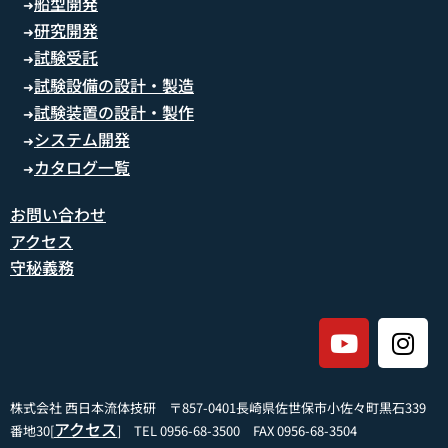
船型開発
➜
研究開発
➜
試験受託
➜
試験設備の設計・製造
➜
試験装置の設計・製作
➜
システム開発
➜
カタログ一覧
➜
お問い合わせ
アクセス
守秘義務
株式会社 西日本流体技研 〒857-0401長崎県佐世保市小佐々町黒石339
アクセス
番地30[
] TEL 0956-68-3500 FAX 0956-68-3504