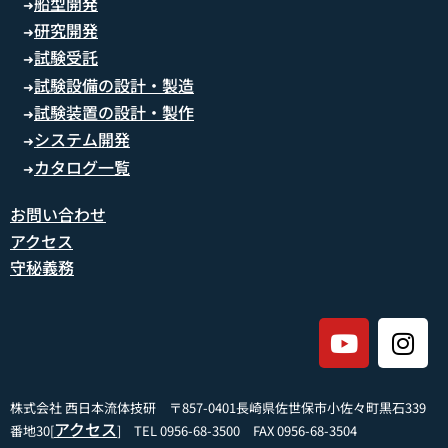
船型開発
➜
研究開発
➜
試験受託
➜
試験設備の設計・製造
➜
試験装置の設計・製作
➜
システム開発
➜
カタログ一覧
➜
お問い合わせ
アクセス
守秘義務
株式会社 西日本流体技研 〒857-0401長崎県佐世保市小佐々町黒石339
アクセス
番地30[
] TEL 0956-68-3500 FAX 0956-68-3504