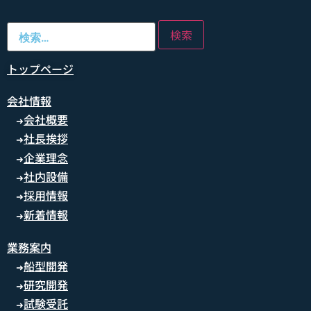
トップページ
会社情報
会社概要
➜
社長挨拶
➜
企業理念
➜
社内設備
➜
採用情報
➜
新着情報
➜
業務案内
船型開発
➜
研究開発
➜
試験受託
➜