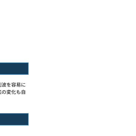
則波を容易に
底の変化も自