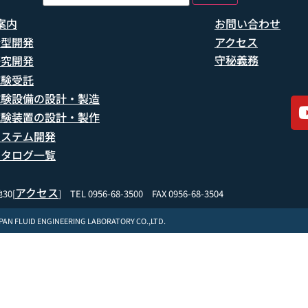
案内
お問い合わせ
船型開発
アクセス
守秘義務
研究開発
試験受託
試験設備の設計・製造
試験装置の設計・製作
システム開発
カタログ一覧
アクセス
30[
] TEL 0956-68-3500 FAX 0956-68-3504
APAN FLUID ENGINEERING LABORATORY CO.,LTD.