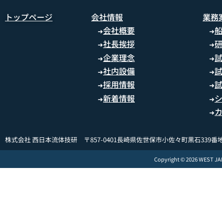
トップページ
会社情報
業務
会社概要
➜
➜
社長挨拶
➜
➜
企業理念
➜
➜
社内設備
➜
➜
採用情報
➜
➜
新着情報
➜
➜
➜
株式会社 西日本流体技研 〒857-0401長崎県佐世保市小佐々町黒石339番地
Copyright © 2026 WEST J