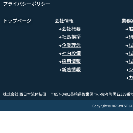
プライバシーポリシー
トップページ
会社情報
業務
会社概要
➜
➜
社長挨拶
➜
➜
企業理念
➜
➜
社内設備
➜
➜
採用情報
➜
➜
新着情報
➜
➜
➜
株式会社 西日本流体技研 〒857-0401長崎県佐世保市小佐々町黒石339番地
Copyright © 2026 WEST J