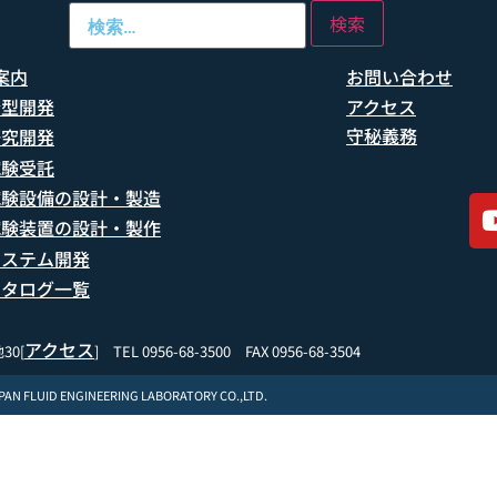
案内
お問い合わせ
船型開発
アクセス
守秘義務
研究開発
試験受託
試験設備の設計・製造
試験装置の設計・製作
システム開発
カタログ一覧
アクセス
30[
] TEL 0956-68-3500 FAX 0956-68-3504
APAN FLUID ENGINEERING LABORATORY CO.,LTD.