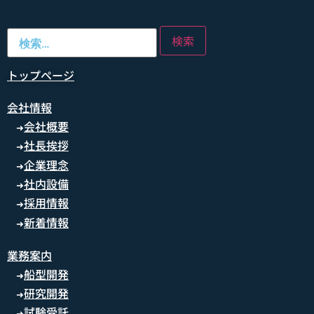
トップページ
会社情報
会社概要
➜
社長挨拶
➜
企業理念
➜
社内設備
➜
採用情報
➜
新着情報
➜
業務案内
船型開発
➜
研究開発
➜
試験受託
➜