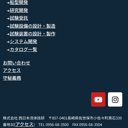
船型開発
➜
研究開発
➜
試験受託
➜
試験設備の設計・製造
➜
試験装置の設計・製作
➜
システム開発
➜
カタログ一覧
➜
お問い合わせ
アクセス
守秘義務
株式会社 西日本流体技研 〒857-0401長崎県佐世保市小佐々町黒石339
アクセス
番地30[
] TEL 0956-68-3500 FAX 0956-68-3504