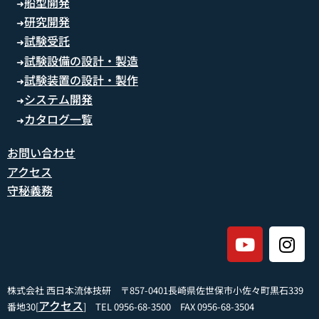
船型開発
➜
研究開発
➜
試験受託
➜
試験設備の設計・製造
➜
試験装置の設計・製作
➜
システム開発
➜
カタログ一覧
➜
お問い合わせ
アクセス
守秘義務
株式会社 西日本流体技研 〒857-0401長崎県佐世保市小佐々町黒石339
アクセス
番地30[
] TEL 0956-68-3500 FAX 0956-68-3504