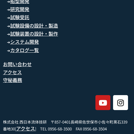
船型開発
➜
研究開発
➜
試験受託
➜
試験設備の設計・製造
➜
試験装置の設計・製作
➜
システム開発
➜
カタログ一覧
➜
お問い合わせ
アクセス
守秘義務
株式会社 西日本流体技研 〒857-0401長崎県佐世保市小佐々町黒石339
アクセス
番地30[
] TEL 0956-68-3500 FAX 0956-68-3504