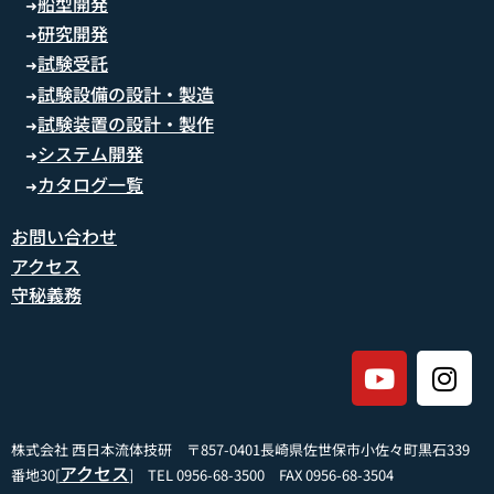
船型開発
➜
研究開発
➜
試験受託
➜
試験設備の設計・製造
➜
試験装置の設計・製作
➜
システム開発
➜
カタログ一覧
➜
お問い合わせ
アクセス
守秘義務
株式会社 西日本流体技研 〒857-0401長崎県佐世保市小佐々町黒石339
アクセス
番地30[
] TEL 0956-68-3500 FAX 0956-68-3504