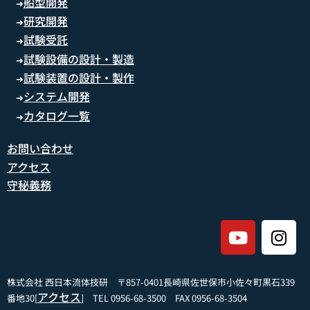
船型開発
➜
研究開発
➜
試験受託
➜
試験設備の設計・製造
➜
試験装置の設計・製作
➜
システム開発
➜
カタログ一覧
➜
お問い合わせ
アクセス
守秘義務
株式会社 西日本流体技研 〒857-0401長崎県佐世保市小佐々町黒石339
アクセス
番地30[
] TEL 0956-68-3500 FAX 0956-68-3504