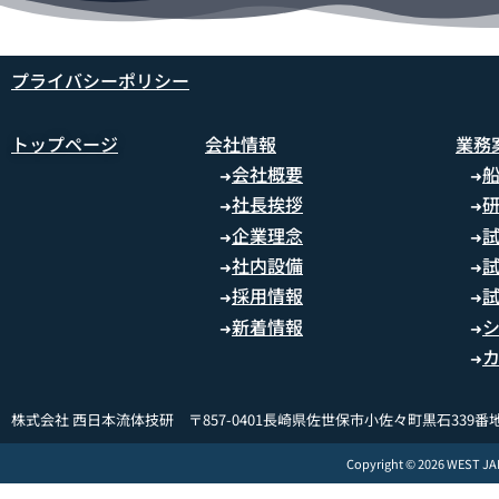
プライバシーポリシー
トップページ
会社情報
業務
会社概要
➜
➜
社長挨拶
➜
➜
企業理念
➜
➜
社内設備
➜
➜
採用情報
➜
➜
新着情報
➜
➜
➜
株式会社 西日本流体技研 〒857-0401長崎県佐世保市小佐々町黒石339番地
Copyright © 2026 WEST J