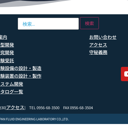
案内
お問い合わせ
船型開発
アクセス
守秘義務
研究開発
試験受託
試験設備の設計・製造
試験装置の設計・製作
システム開発
カタログ一覧
アクセス
30[
] TEL 0956-68-3500 FAX 0956-68-3504
APAN FLUID ENGINEERING LABORATORY CO.,LTD.