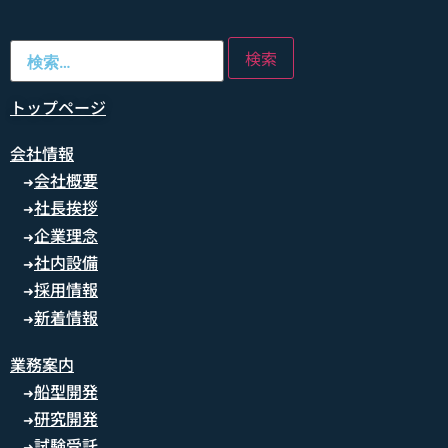
トップページ
会社情報
会社概要
➜
社長挨拶
➜
企業理念
➜
社内設備
➜
採用情報
➜
新着情報
➜
業務案内
船型開発
➜
研究開発
➜
試験受託
➜