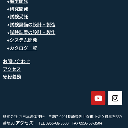
船型開発
➜
研究開発
➜
試験受託
➜
試験設備の設計・製造
➜
試験装置の設計・製作
➜
システム開発
➜
カタログ一覧
➜
お問い合わせ
アクセス
守秘義務
株式会社 西日本流体技研 〒857-0401長崎県佐世保市小佐々町黒石339
アクセス
番地30[
] TEL 0956-68-3500 FAX 0956-68-3504