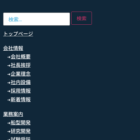
トップページ
会社情報
会社概要
➜
社長挨拶
➜
企業理念
➜
社内設備
➜
採用情報
➜
新着情報
➜
業務案内
船型開発
➜
研究開発
➜
試験受託
➜