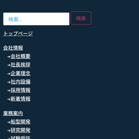
トップページ
会社情報
会社概要
➜
社長挨拶
➜
企業理念
➜
社内設備
➜
採用情報
➜
新着情報
➜
業務案内
船型開発
➜
研究開発
➜
試験受託
➜