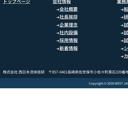
トップページ
会社情報
業務
会社概要
➜
➜
社長挨拶
➜
➜
企業理念
➜
➜
社内設備
➜
➜
採用情報
➜
➜
新着情報
➜
➜
➜
株式会社 西日本流体技研 〒857-0401長崎県佐世保市小佐々町黒石339番地
Copyright © 2026 WEST J