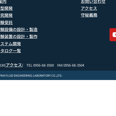
案内
お問い合わせ
船型開発
アクセス
守秘義務
研究開発
試験受託
試験設備の設計・製造
試験装置の設計・製作
システム開発
カタログ一覧
アクセス
30[
] TEL 0956-68-3500 FAX 0956-68-3504
APAN FLUID ENGINEERING LABORATORY CO.,LTD.