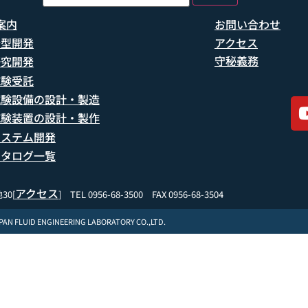
案内
お問い合わせ
船型開発
アクセス
守秘義務
研究開発
試験受託
試験設備の設計・製造
試験装置の設計・製作
システム開発
カタログ一覧
アクセス
30[
] TEL 0956-68-3500 FAX 0956-68-3504
APAN FLUID ENGINEERING LABORATORY CO.,LTD.