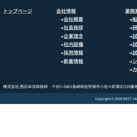
トップページ
会社情報
業務
会社概要
➜
➜
社長挨拶
➜
➜
企業理念
➜
➜
社内設備
➜
➜
採用情報
➜
➜
新着情報
➜
➜
➜
株式会社 西日本流体技研 〒857-0401長崎県佐世保市小佐々町黒石339番地
Copyright © 2026 WEST J