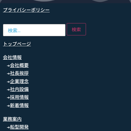
プライバシーポリシー
トップページ
会社情報
会社概要
➜
社長挨拶
➜
企業理念
➜
社内設備
➜
採用情報
➜
新着情報
➜
業務案内
船型開発
➜