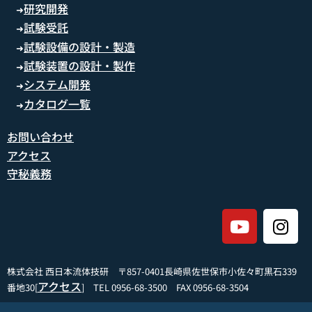
研究開発
➜
試験受託
➜
試験設備の設計・製造
➜
試験装置の設計・製作
➜
システム開発
➜
カタログ一覧
➜
お問い合わせ
アクセス
守秘義務
株式会社 西日本流体技研 〒857-0401長崎県佐世保市小佐々町黒石339
アクセス
番地30[
] TEL 0956-68-3500 FAX 0956-68-3504