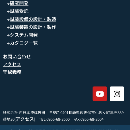
研究開発
➜
試験受託
➜
試験設備の設計・製造
➜
試験装置の設計・製作
➜
システム開発
➜
カタログ一覧
➜
お問い合わせ
アクセス
守秘義務
株式会社 西日本流体技研 〒857-0401長崎県佐世保市小佐々町黒石339
アクセス
番地30[
] TEL 0956-68-3500 FAX 0956-68-3504