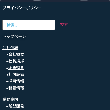
プライバシーポリシー
トップページ
会社情報
会社概要
➜
社長挨拶
➜
企業理念
➜
社内設備
➜
採用情報
➜
新着情報
➜
業務案内
船型開発
➜