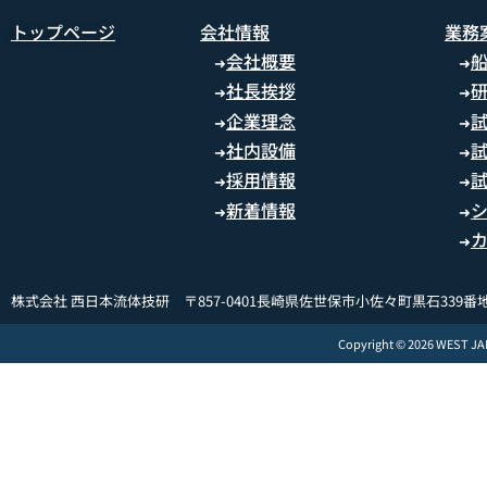
トップページ
会社情報
業務
会社概要
➜
➜
社長挨拶
➜
➜
企業理念
➜
➜
社内設備
➜
➜
採用情報
➜
➜
新着情報
➜
➜
➜
株式会社 西日本流体技研 〒857-0401長崎県佐世保市小佐々町黒石339番地
Copyright © 2026 WEST J