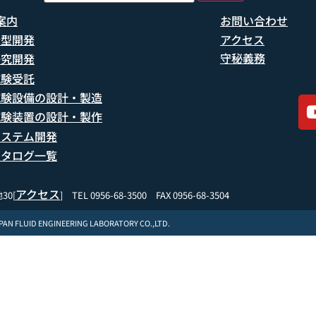
案内
お問い合わせ
船型開発
アクセス
守秘義務
研究開発
試験受託
試験設備の設計・製造
試験装置の設計・製作
システム開発
カタログ一覧
アクセス
30[
] TEL 0956-68-3500 FAX 0956-68-3504
APAN FLUID ENGINEERING LABORATORY CO.,LTD.