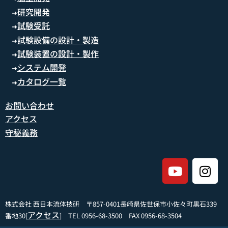
研究開発
➜
試験受託
➜
試験設備の設計・製造
➜
試験装置の設計・製作
➜
システム開発
➜
カタログ一覧
➜
お問い合わせ
アクセス
守秘義務
株式会社 西日本流体技研 〒857-0401長崎県佐世保市小佐々町黒石339
アクセス
番地30[
] TEL 0956-68-3500 FAX 0956-68-3504