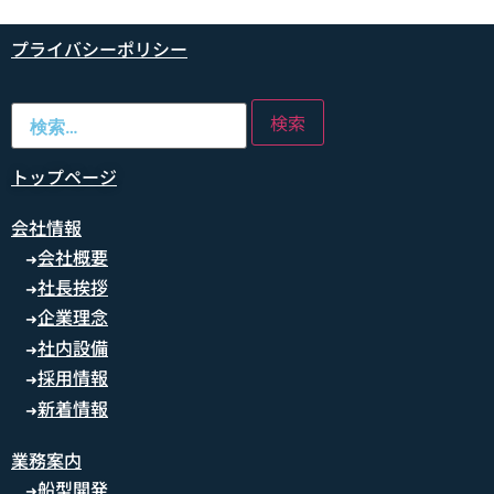
プライバシーポリシー
トップページ
会社情報
会社概要
➜
社長挨拶
➜
企業理念
➜
社内設備
➜
採用情報
➜
新着情報
➜
業務案内
船型開発
➜