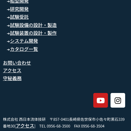
船型開発
➜
研究開発
➜
試験受託
➜
試験設備の設計・製造
➜
試験装置の設計・製作
➜
システム開発
➜
カタログ一覧
➜
お問い合わせ
アクセス
守秘義務
株式会社 西日本流体技研 〒857-0401長崎県佐世保市小佐々町黒石339
アクセス
番地30[
] TEL 0956-68-3500 FAX 0956-68-3504