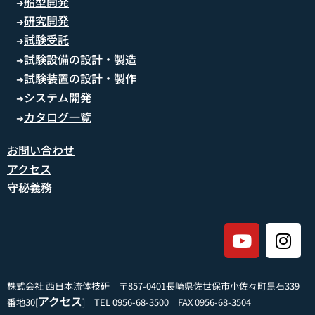
船型開発
➜
研究開発
➜
試験受託
➜
試験設備の設計・製造
➜
試験装置の設計・製作
➜
システム開発
➜
カタログ一覧
➜
お問い合わせ
アクセス
守秘義務
株式会社 西日本流体技研 〒857-0401長崎県佐世保市小佐々町黒石339
アクセス
番地30[
] TEL 0956-68-3500 FAX 0956-68-3504