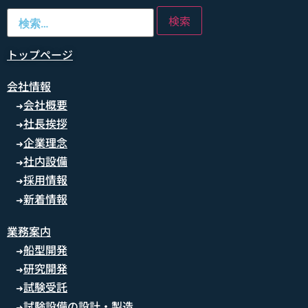
トップページ
会社情報
会社概要
➜
社長挨拶
➜
企業理念
➜
社内設備
➜
採用情報
➜
新着情報
➜
業務案内
船型開発
➜
研究開発
➜
試験受託
➜
試験設備の設計・製造
➜