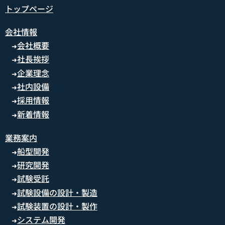
トップページ
会社情報
会社概要
➜
社長挨拶
➜
企業理念
➜
社内設備
➜
採用情報
➜
新着情報
➜
業務案内
船型開発
➜
研究開発
➜
試験受託
➜
試験設備の設計・製造
➜
試験装置の設計・製作
➜
システム開発
➜