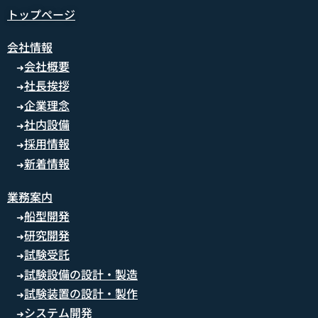
トップページ
会社情報
会社概要
➜
社長挨拶
➜
企業理念
➜
社内設備
➜
採用情報
➜
新着情報
➜
業務案内
船型開発
➜
研究開発
➜
試験受託
➜
試験設備の設計・製造
➜
試験装置の設計・製作
➜
システム開発
➜