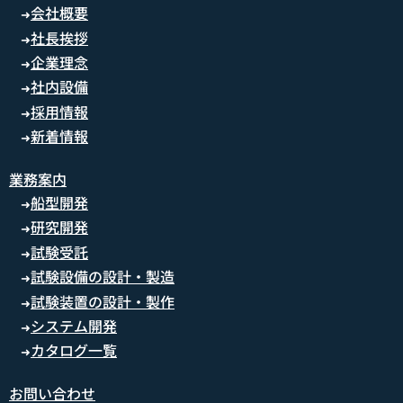
会社概要
➜
社長挨拶
➜
企業理念
➜
社内設備
➜
採用情報
➜
新着情報
➜
業務案内
船型開発
➜
研究開発
➜
試験受託
➜
試験設備の設計・製造
➜
試験装置の設計・製作
➜
システム開発
➜
カタログ一覧
➜
お問い合わせ