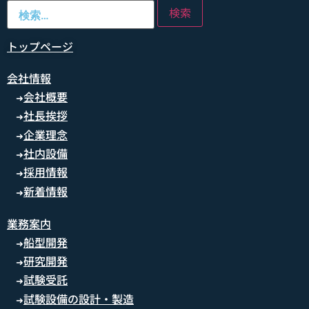
トップページ
会社情報
会社概要
➜
社長挨拶
➜
企業理念
➜
社内設備
➜
採用情報
➜
新着情報
➜
業務案内
船型開発
➜
研究開発
➜
試験受託
➜
試験設備の設計・製造
➜