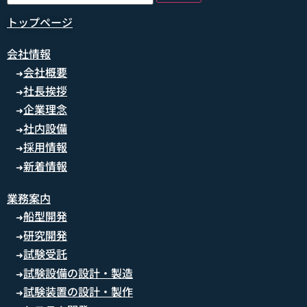
トップページ
会社情報
会社概要
➜
社長挨拶
➜
企業理念
➜
社内設備
➜
採用情報
➜
新着情報
➜
業務案内
船型開発
➜
研究開発
➜
試験受託
➜
試験設備の設計・製造
➜
試験装置の設計・製作
➜