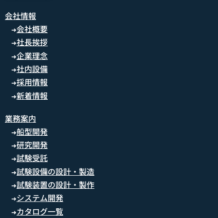
会社情報
会社概要
➜
社長挨拶
➜
企業理念
➜
社内設備
➜
採用情報
➜
新着情報
➜
業務案内
船型開発
➜
研究開発
➜
試験受託
➜
試験設備の設計・製造
➜
試験装置の設計・製作
➜
システム開発
➜
カタログ一覧
➜