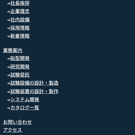
社長挨拶
➜
企業理念
➜
社内設備
➜
採用情報
➜
新着情報
➜
業務案内
船型開発
➜
研究開発
➜
試験受託
➜
試験設備の設計・製造
➜
試験装置の設計・製作
➜
システム開発
➜
カタログ一覧
➜
お問い合わせ
アクセス