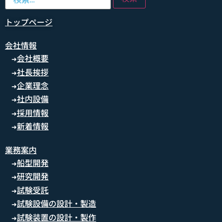
トップページ
会社情報
会社概要
➜
社長挨拶
➜
企業理念
➜
社内設備
➜
採用情報
➜
新着情報
➜
業務案内
船型開発
➜
研究開発
➜
試験受託
➜
試験設備の設計・製造
➜
試験装置の設計・製作
➜