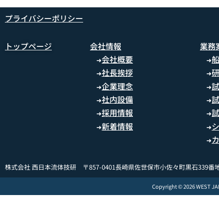
プライバシーポリシー
トップページ
会社情報
業務
会社概要
➜
➜
社長挨拶
➜
➜
企業理念
➜
➜
社内設備
➜
➜
採用情報
➜
➜
新着情報
➜
➜
➜
株式会社 西日本流体技研 〒857-0401長崎県佐世保市小佐々町黒石339番地
Copyright © 2026 WEST J