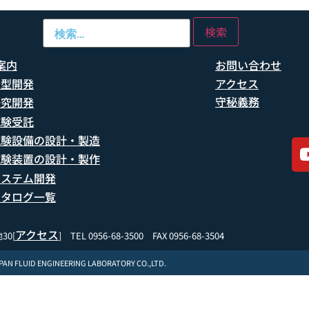
案内
お問い合わせ
船型開発
アクセス
守秘義務
研究開発
試験受託
試験設備の設計・製造
試験装置の設計・製作
システム開発
カタログ一覧
アクセス
30[
] TEL 0956-68-3500 FAX 0956-68-3504
APAN FLUID ENGINEERING LABORATORY CO.,LTD.