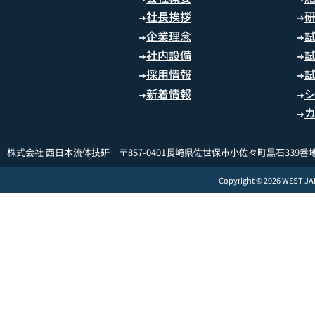
社長挨拶
➜
➜
企業理念
➜
➜
社内設備
➜
➜
採用情報
➜
➜
新着情報
➜
➜
➜
株式会社 西日本流体技研 〒857-0401長崎県佐世保市小佐々町黒石339番地
Copyright © 2026 WEST J