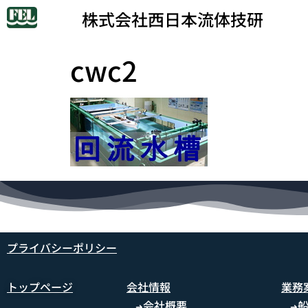
株式会社西日本流体技研
cwc2
プライバシーポリシー
トップページ
会社情報
業務
会社概要
➜
➜