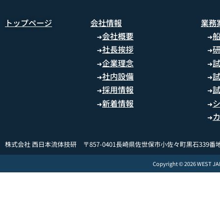
トップページ
会社情報
業務
会社概要
➜
➜
社長挨拶
➜
➜
企業理念
➜
➜
社内設備
➜
➜
採用情報
➜
➜
新着情報
➜
➜
➜
株式会社 西日本流体技研 〒857-0401長崎県佐世保市小佐々町黒石339番地
Copyright © 2026 WEST J