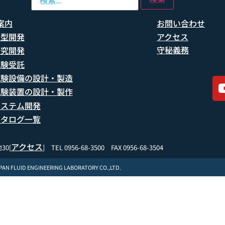
案内
お問い合わせ
船型開発
アクセス
守秘義務
研究開発
試験受託
試験設備の設計・製造
試験装置の設計・製作
システム開発
カタログ一覧
アクセス
30[
] TEL 0956-68-3500 FAX 0956-68-3504
APAN FLUID ENGINEERING LABORATORY CO.,LTD.