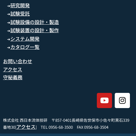
研究開発
➜
試験受託
➜
試験設備の設計・製造
➜
試験装置の設計・製作
➜
システム開発
➜
カタログ一覧
➜
お問い合わせ
アクセス
守秘義務
株式会社 西日本流体技研 〒857-0401長崎県佐世保市小佐々町黒石339
アクセス
番地30[
] TEL 0956-68-3500 FAX 0956-68-3504