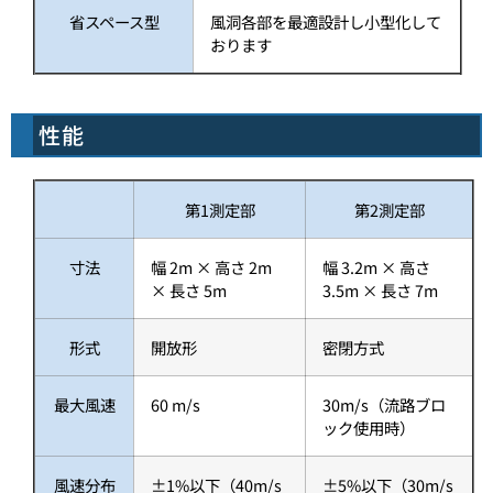
省スペース型
風洞各部を最適設計し小型化して
おります
性能
第1測定部
第2測定部
寸法
幅 2m × 高さ 2m
幅 3.2m × 高さ
× 長さ 5m
3.5m × 長さ 7m
形式
開放形
密閉方式
最大風速
60 m/s
30m/s（流路ブロ
ック使用時）
風速分布
±1%以下（40m/s
±5%以下（30m/s