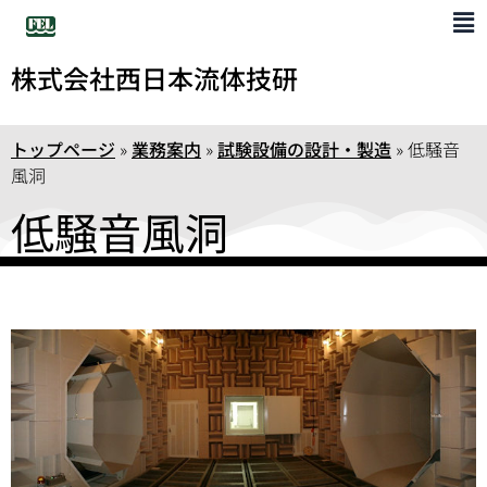
株式会社西日本流体技研
トップページ
»
業務案内
»
試験設備の設計・製造
»
低騒音
風洞
低騒音風洞