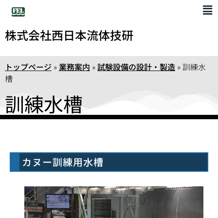
株式会社西日本流体技研
トップページ
»
業務案内
»
試験設備の設計・製造
»
訓練水
槽
訓練水槽
カヌー訓練用水槽