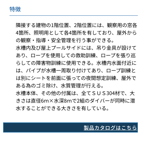
特徴
隣接する建物の1階位置、2階位置には、観察用の窓各
4箇所、照明用として各4箇所を有しており、屋外から
の観察・指導・安全管理を行う事ができる。
水槽内及び屋上プールサイドには、吊り金具が設けて
あり、ロープを使用しての救助訓練、ロープを張り巡
らしての障害物訓練に使用できる。水槽内水面付近に
は、パイプが水槽一周取り付けてあり、ロープ訓練と
は別にシートを前面に張っての夜間想定訓練、屋外で
ある為のゴミ除け、水質管理が行える。
水槽本体、その他の付属は、全てＳＵＳ304材で、大
きさは直径6ｍ×水深8ｍで2組のダイバーが同時に潜
水することができる大きさを有している。
製品カタログはこちら