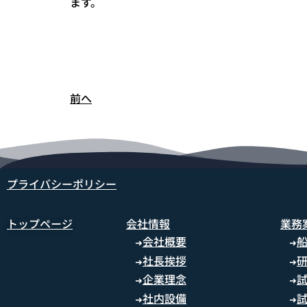
ます。
前へ
プライバシーポリシー
トップページ
会社情報
業務
会社概要
➜
➜
社長挨拶
➜
➜
企業理念
➜
➜
社内設備
➜
➜